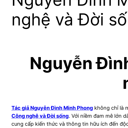
nghệ và Đời s
Nguyễn Đình
Tác giả Nguyễn Đình Minh Phong
không chỉ là m
Công nghệ và Đời sống
. Với niềm đam mê lớn d
cung cấp kiến thức và thông tin hữu ích đến độc