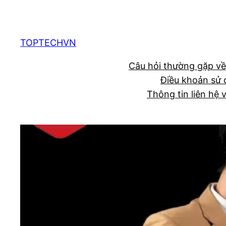
Chuyển
đến
phần
TOPTECHVN
nội
Câu hỏi thường gặp về
dung
Điều khoản sử 
Thông tin liên hệ 