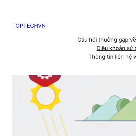
Chuyển
đến
phần
TOPTECHVN
nội
Câu hỏi thường gặp về
dung
Điều khoản sử 
Thông tin liên hệ 