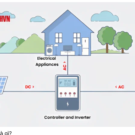
à gì?