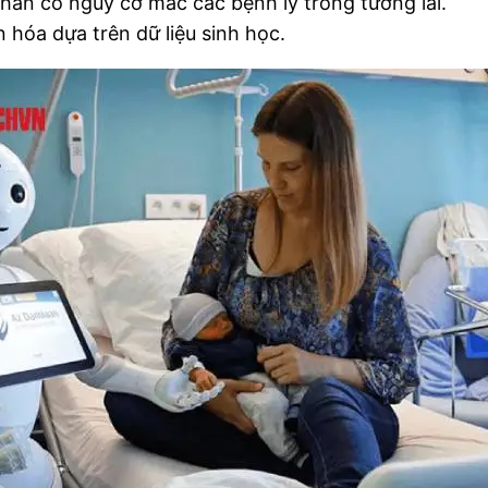
ân có nguy cơ mắc các bệnh lý trong tương lai.
 hóa dựa trên dữ liệu sinh học.