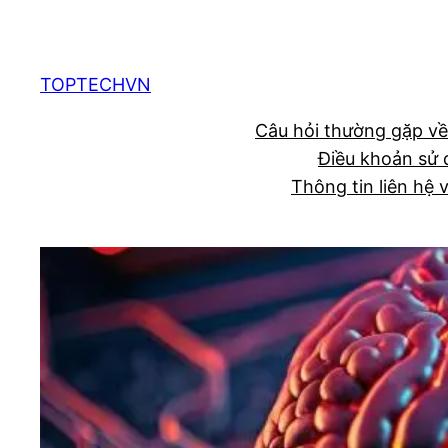
Chuyển
đến
phần
TOPTECHVN
nội
Câu hỏi thường gặp về
dung
Điều khoản sử 
Thông tin liên hệ 